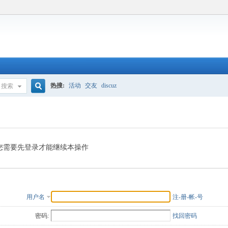
热搜:
活动
交友
discuz
搜索
搜
索
您需要先登录才能继续本操作
用户名
注-册-帐-号
密码:
找回密码