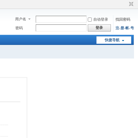
用户名
自动登录
找回密码
登录
密码
注-册-帐-号
快捷导航