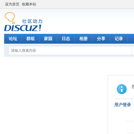
设为首页
收藏本站
论坛
群组
家园
日志
相册
分享
记录
用户登录