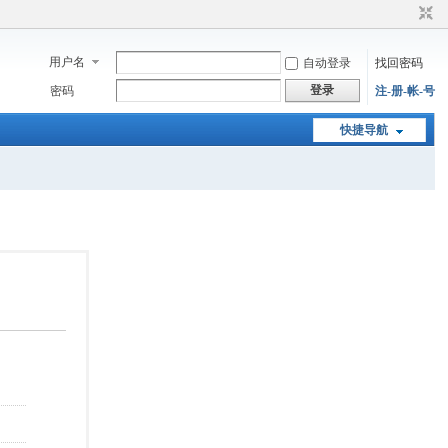
用户名
自动登录
找回密码
登录
密码
注-册-帐-号
快捷导航