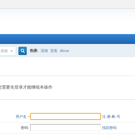
热搜:
活动
交友
discuz
搜索
搜
索
您需要先登录才能继续本操作
用户名
注-册-帐-号
密码:
找回密码