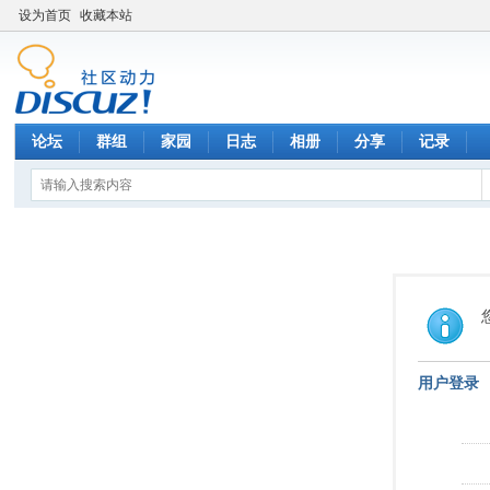
设为首页
收藏本站
论坛
群组
家园
日志
相册
分享
记录
用户登录