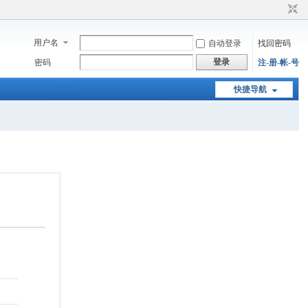
用户名
自动登录
找回密码
登录
密码
注-册-帐-号
快捷导航