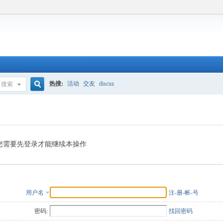
热搜:
活动
交友
discuz
搜索
搜
索
您需要先登录才能继续本操作
用户名
注-册-帐-号
密码:
找回密码