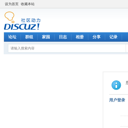
设为首页
收藏本站
论坛
群组
家园
日志
相册
分享
记录
用户登录