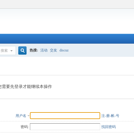
热搜:
活动
交友
discuz
搜索
搜
索
您需要先登录才能继续本操作
用户名
注-册-帐-号
密码:
找回密码