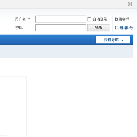
用户名
自动登录
找回密码
登录
密码
注-册-帐-号
快捷导航