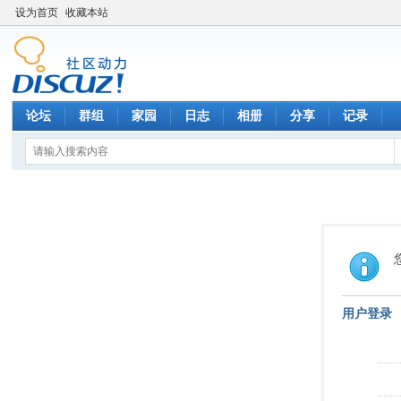
设为首页
收藏本站
论坛
群组
家园
日志
相册
分享
记录
用户登录