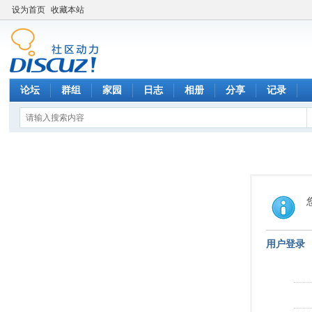
设为首页
收藏本站
论坛
群组
家园
日志
相册
分享
记录
用户登录