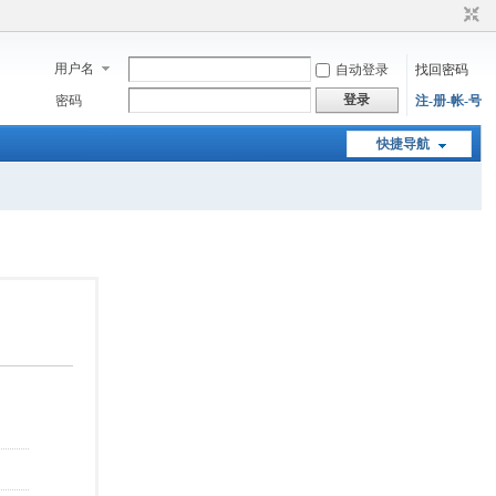
用户名
自动登录
找回密码
登录
密码
注-册-帐-号
快捷导航