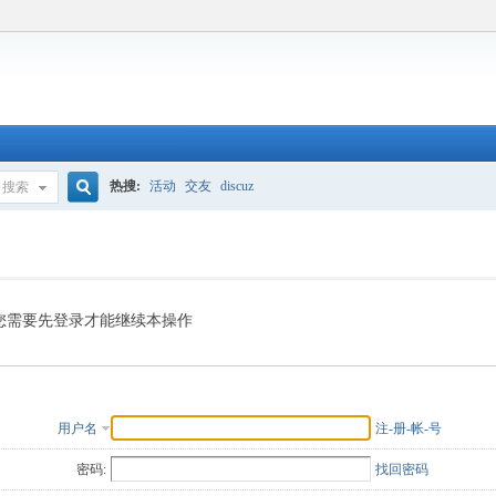
热搜:
活动
交友
discuz
搜索
搜
索
您需要先登录才能继续本操作
用户名
注-册-帐-号
密码:
找回密码