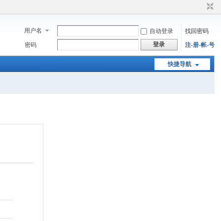
用户名
自动登录
找回密码
登录
密码
注-册-帐-号
快捷导航