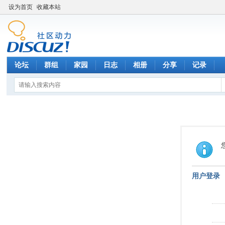
设为首页
收藏本站
论坛
群组
家园
日志
相册
分享
记录
用户登录