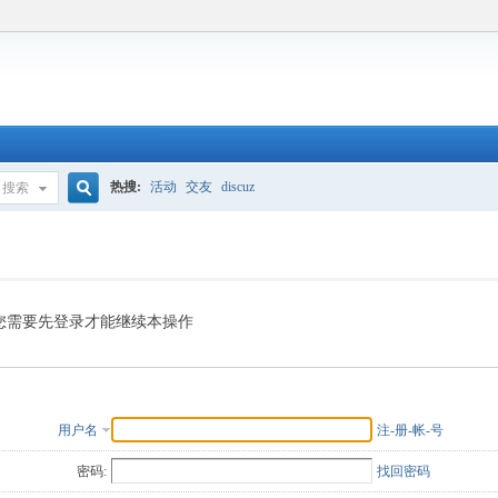
热搜:
活动
交友
discuz
搜索
搜
索
您需要先登录才能继续本操作
用户名
注-册-帐-号
密码:
找回密码