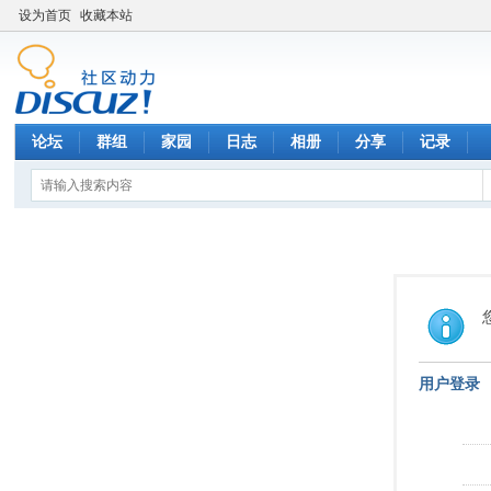
设为首页
收藏本站
论坛
群组
家园
日志
相册
分享
记录
用户登录