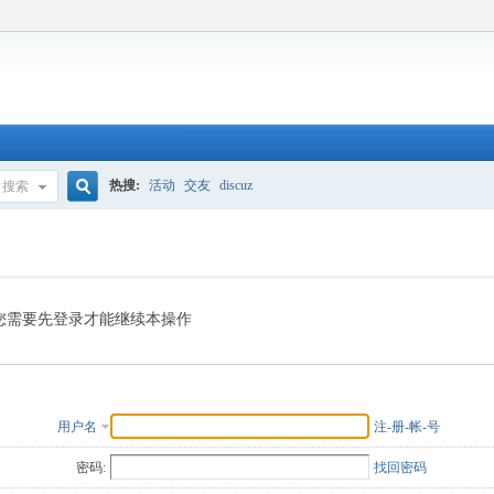
热搜:
活动
交友
discuz
搜索
搜
索
您需要先登录才能继续本操作
用户名
注-册-帐-号
密码:
找回密码