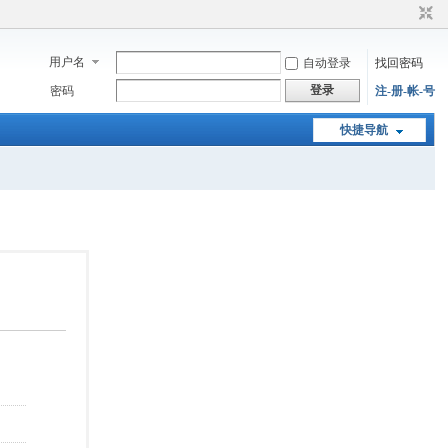
用户名
自动登录
找回密码
登录
密码
注-册-帐-号
快捷导航