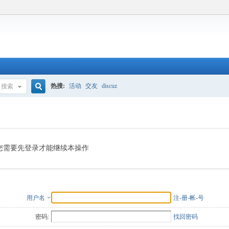
热搜:
活动
交友
discuz
搜索
搜
索
您需要先登录才能继续本操作
用户名
注-册-帐-号
密码:
找回密码