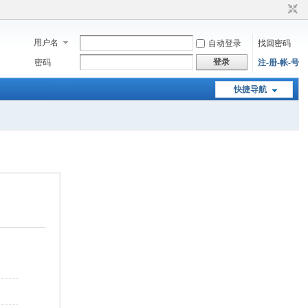
用户名
自动登录
找回密码
登录
密码
注-册-帐-号
快捷导航