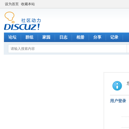
设为首页
收藏本站
论坛
群组
家园
日志
相册
分享
记录
用户登录