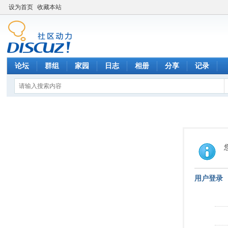
设为首页
收藏本站
论坛
群组
家园
日志
相册
分享
记录
用户登录