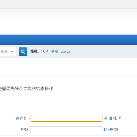
热搜:
活动
交友
discuz
搜索
搜
索
您需要先登录才能继续本操作
用户名
注-册-帐-号
密码:
找回密码