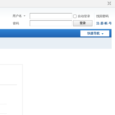
用户名
自动登录
找回密码
登录
密码
注-册-帐-号
快捷导航