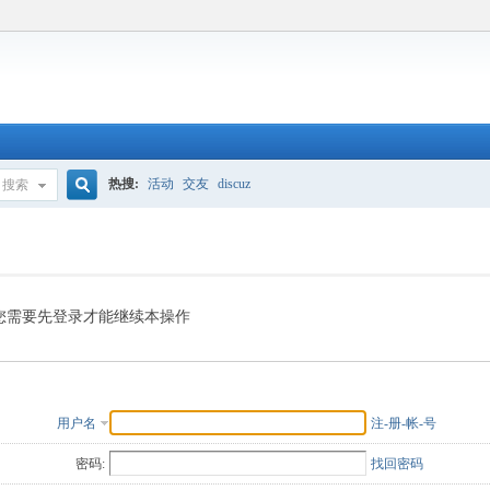
热搜:
活动
交友
discuz
搜索
搜
索
您需要先登录才能继续本操作
用户名
注-册-帐-号
密码:
找回密码