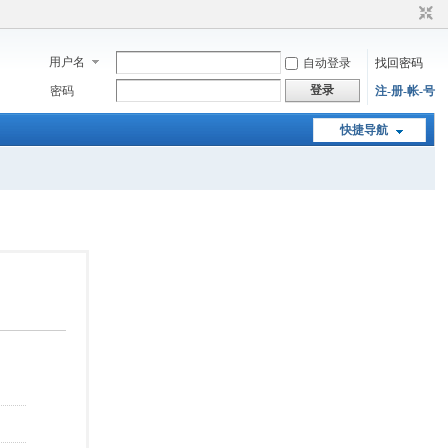
用户名
自动登录
找回密码
登录
密码
注-册-帐-号
快捷导航