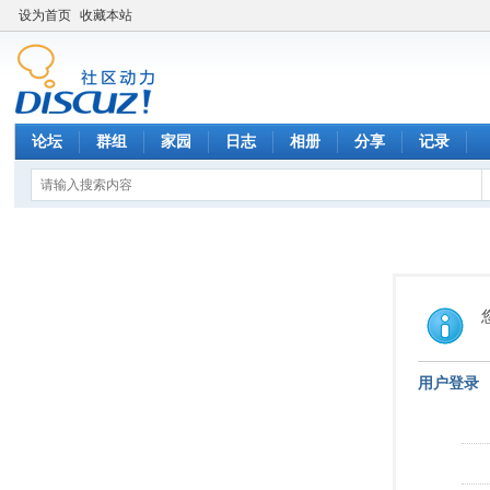
设为首页
收藏本站
论坛
群组
家园
日志
相册
分享
记录
用户登录