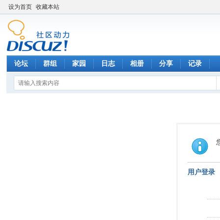
设为首页
收藏本站
论坛
群组
家园
日志
相册
分享
记录
用户登录