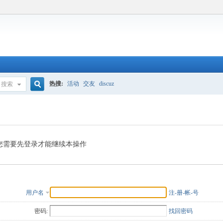
热搜:
活动
交友
discuz
搜索
搜
索
您需要先登录才能继续本操作
用户名
注-册-帐-号
密码:
找回密码