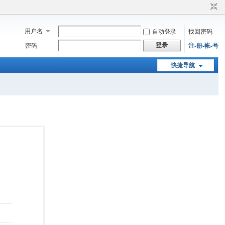
用户名
自动登录
找回密码
登录
密码
注-册-帐-号
快捷导航