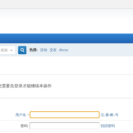
热搜:
活动
交友
discuz
搜索
搜
索
您需要先登录才能继续本操作
用户名
注-册-帐-号
密码:
找回密码