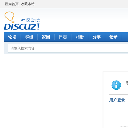
设为首页
收藏本站
论坛
群组
家园
日志
相册
分享
记录
用户登录