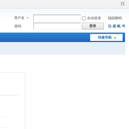
用户名
自动登录
找回密码
登录
密码
注-册-帐-号
快捷导航