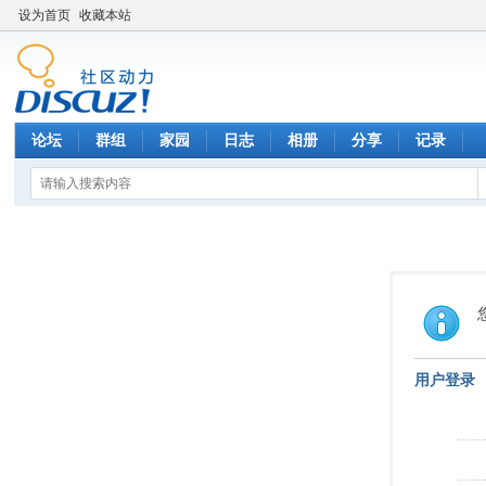
设为首页
收藏本站
论坛
群组
家园
日志
相册
分享
记录
用户登录