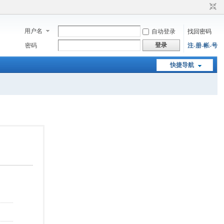
用户名
自动登录
找回密码
登录
密码
注-册-帐-号
快捷导航