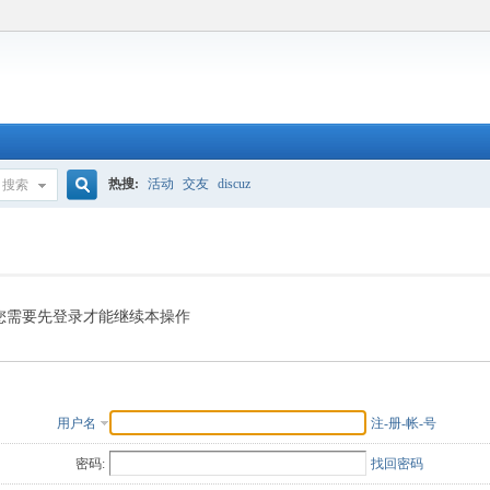
热搜:
活动
交友
discuz
搜索
搜
索
您需要先登录才能继续本操作
用户名
注-册-帐-号
密码:
找回密码