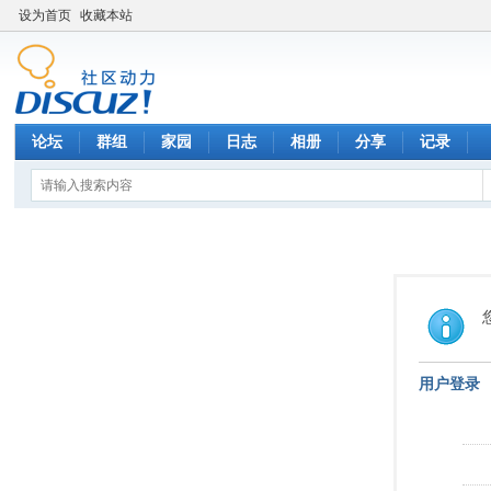
设为首页
收藏本站
论坛
群组
家园
日志
相册
分享
记录
用户登录