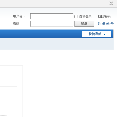
用户名
自动登录
找回密码
登录
密码
注-册-帐-号
快捷导航