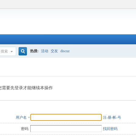
热搜:
活动
交友
discuz
搜索
搜
索
您需要先登录才能继续本操作
用户名
注-册-帐-号
密码:
找回密码