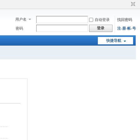
用户名
自动登录
找回密码
登录
密码
注-册-帐-号
快捷导航