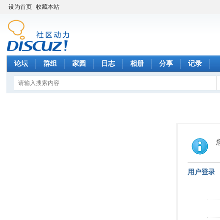
设为首页
收藏本站
论坛
群组
家园
日志
相册
分享
记录
用户登录