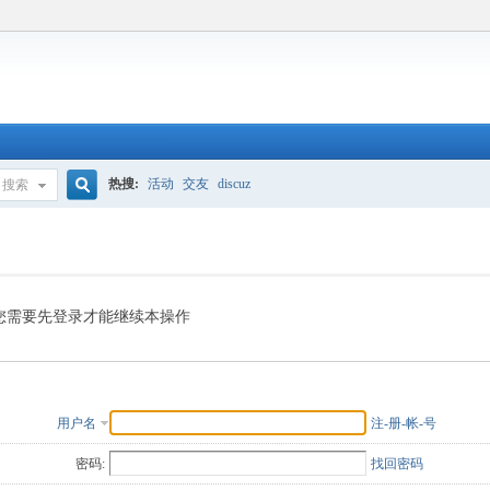
热搜:
活动
交友
discuz
搜索
搜
索
您需要先登录才能继续本操作
用户名
注-册-帐-号
密码:
找回密码