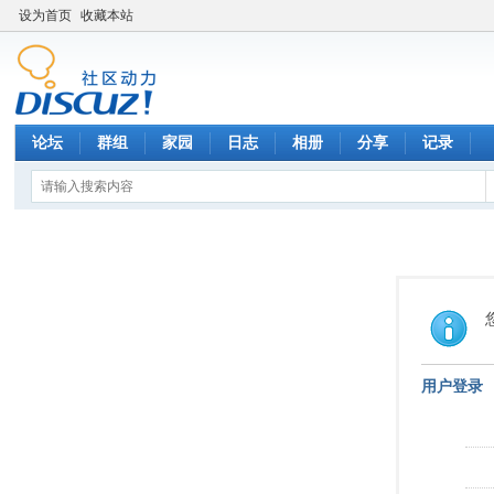
设为首页
收藏本站
论坛
群组
家园
日志
相册
分享
记录
用户登录