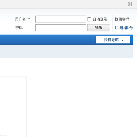
用户名
自动登录
找回密码
登录
密码
注-册-帐-号
快捷导航