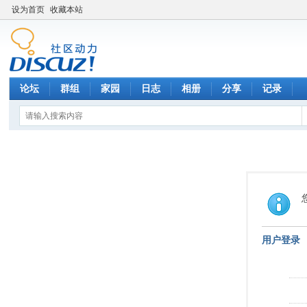
设为首页
收藏本站
论坛
群组
家园
日志
相册
分享
记录
用户登录