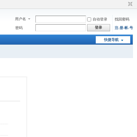
用户名
自动登录
找回密码
登录
密码
注-册-帐-号
快捷导航