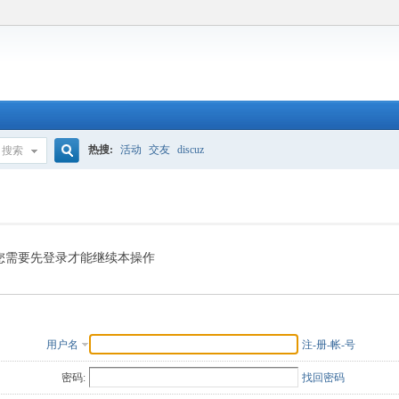
热搜:
活动
交友
discuz
搜索
搜
索
您需要先登录才能继续本操作
用户名
注-册-帐-号
密码:
找回密码