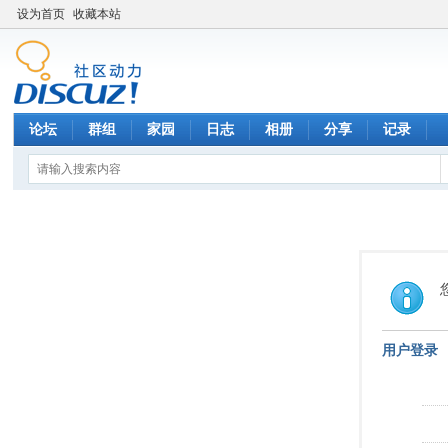
设为首页
收藏本站
论坛
群组
家园
日志
相册
分享
记录
用户登录