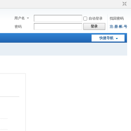
用户名
自动登录
找回密码
登录
密码
注-册-帐-号
快捷导航