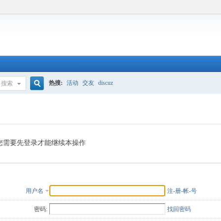
热搜:
活动
交友
discuz
搜索
搜
索
您需要先登录才能继续本操作
用户名
注-册-帐-号
密码:
找回密码