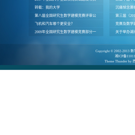
面
转载：我的大学
论坛
沉痛悼念萧
第八届全国研究生数学建模竞赛评审公
第三届（20
告
飞机和汽车哪个更安全？
研究生数学
竞赛及数学
2009年全国研究生数学建模竞赛部分一
查通知
关于举办湖
等奖论文
建模竞赛的
Copyright © 2002-2013
数
湘ICP备1101
Theme
Thunder
by