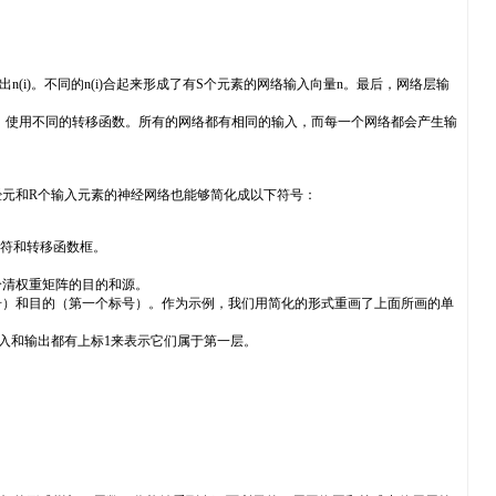
)。不同的n(i)合起来形成了有S个元素的网络输入向量n。最后，网络层输
使用不同的转移函数。所有的网络都有相同的输入，而每一个网络都会产生输
元和R个输入元素的神经网络也能够简化成以下符号：
和符和转移函数框。
清权重矩阵的目的和源。
）和目的（第一个标号）。作为示例，我们用简化的形式重画了上面所画的单
输入和输出都有上标1来表示它们属于第一层。