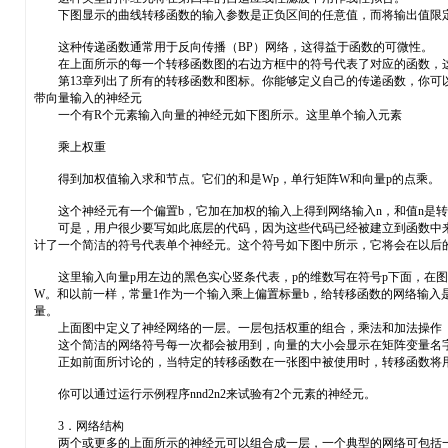
下图显示的曲线转移函数的输入参数是正负区间的任意值，而将输出值限定
这种传递函数通常用于反向传播（BP）网络，这得益于函数的可微性。
在上面所示的每一个转移函数图的右边方框中的符号代表了对应的函数，这
第13章列出了所有的转移函数和图标。你能够定义自己的传递函数，你可以不
带向量输入的神经元
一个有R个元素输入向量的神经元如下图所示。这里单个输入元素
乘上权重
得到加权值输入求和节点。它们的和是Wp，单行矩阵W和向量p的点乘。
这个神经元有一个偏置b，它加在加权的输入上得到网络输入n，和值n是转移函数f
可是，用户很少要写如此底层的代码，因为这些代码已经被建立到函数中来
计了一个简洁的符号代表单个神经元。这个符号如下图中所示，它将会在以后
这里输入向量p用左边的黑色实心竖条代表，p的维数写在符号p下面，在图中
W。和以前一样，常量1作为一个输入乘上偏置标量b，给转移函数的网络输入
量。
上面图中定义了神经网络的一层。一层包括权重的组合，乘法和加法操作（这
这个简洁的网络符号每一次都会被用到，向量的大小会显示在矩阵变量名字
正如前面所讨论的，当特定的转移函数在一张图中被使用时，转移函数将用
你可以通过运行示例程序nnd2n2来试验有2个元素的神经元。
3．网络结构
两个或更多的上面所示的神经元可以组合成一层，一个典型的网络可包括一