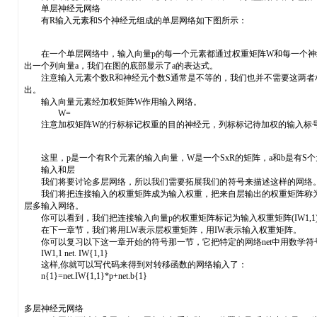
单层神经元网络
有R输入元素和S个神经元组成的单层网络如下图所示：
在一个单层网络中，输入向量p的每一个元素都通过权重矩阵W和每一个神经元连
出一个列向量a，我们在图的底部显示了a的表达式。
注意输入元素个数R和神经元个数S通常是不等的，我们也并不需要这两者相
出。
输入向量元素经加权矩阵W作用输入网络。
W=
注意加权矩阵W的行标标记权重的目的神经元，列标标记待加权的输入标号。
这里，p是一个有R个元素的输入向量，W是一个SxR的矩阵，a和b是有S
输入和层
我们将要讨论多层网络，所以我们需要拓展我们的符号来描述这样的网络。
我们将把连接输入的权重矩阵成为输入权重，把来自层输出的权重矩阵称为
层多输入网络。
你可以看到，我们把连接输入向量p的权重矩阵标记为输入权重矩阵(IW1,
在下一章节，我们将用LW表示层权重矩阵，用IW表示输入权重矩阵。
你可以复习以下这一章开始的符号那一节，它把特定的网络net中用数学符
IW1,1 net. IW{1,1}
这样,你就可以写代码来得到对转移函数的网络输入了：
n{1}=net.IW{1,1}*p+net.b{1}
多层神经元网络