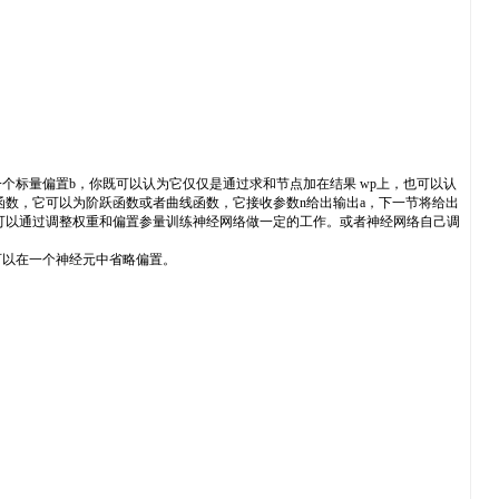
个标量偏置b，你既可以认为它仅仅是通过求和节点加在结果 wp上，也可以认
移函数，它可以为阶跃函数或者曲线函数，它接收参数n给出输出a，下一节将给出
可以通过调整权重和偏置参量训练神经网络做一定的工作。或者神经网络自己调
以在一个神经元中省略偏置。
。