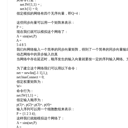
其命令行是：
net.IW{1,1} = ;
net.b{1} = 0;
假定模拟的网络有四个无序向量，即Q=4：
这些同步向量可以用一个矩阵来表示：
P = ;
现在我们就可以模拟这个网络了：
A = sim(net,P)
A =
5 4 8 5
我们向网络输入一个简单的同步向量矩阵，得到了一个简单的同步向量输出
动态网络中的异步输入仿真
当网络中存在延迟时，顺序发生的输入向量就要按一定的序列输入网络。为
为了建立这个网络我们可以用以下命令：
net = newlin([-1 1],1,);
net.biasConnect = 0;
假定权重矩阵为：
W=
命令行为：
net.IW{1,1} = ;
假定输入顺序为：
p(1)=, p(2)=,p(3)=, p(4)=
输入序列可以用一个细胞数组来表示：
P = {1 2 3 4};
这样我们就能模拟这个网络了：
A = sim(net,P)
A =