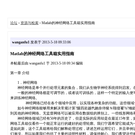
论坛
›
资源与检索
› Matlab的神经网络工具箱实用指南
wanganfu1
发表于 2013-5-18 09:33:06
Matlab的神经网络工具箱实用指南
本帖最后由 wanganfu1 于 2013-5-18 09:34 编辑
第一章 介绍
1．神经网络
神经网络是单个并行处理元素的集合，我们从生物学神经系统得到启发。在
一般的神经网络都是可调节的，或者说可训练的，这样一个特定的输入便可得
来训练神经网络。
神经网络已经在各个领域中应用，以实现各种复杂的功能。这些领域包括
如今神经网络能够用来解决常规计算?腿四岩越饩龅奈侍狻Ｎ颐侵饕?ü?飧龉
到其他的神经网络。无监督网络可以被应用在数据组的辨别上。一些线形网络和H
神经网络领域已经有50年的历史了，但是实际的应用却是在最近15年里，
网络工具箱仅看作一个能正常运行的建好的处理轮廓。我们宁愿希望它能成为
是如此新，这个工具箱将给我们解释处理过程，讲述怎样运用它们，并且举例
们淹没。所以如果我们包括了大量的说明性材料，请保持耐心。我们希望这些