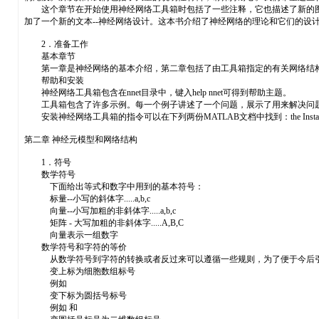
这个章节在开始使用神经网络工具箱时包括了一些注释，它也描述了新的图
加了一个新的文本--神经网络设计。这本书介绍了神经网络的理论和它们的设计
2．准备工作
基本章节
第一章是神经网络的基本介绍，第二章包括了由工具箱指定的有关网络结构和符号的
帮助和安装
神经网络工具箱包含在nnet目录中，键入help nnet可得到帮助主题。
工具箱包含了许多示例。每一个例子讲述了一个问题，展示了用来解决问题的网络
安装神经网络工具箱的指令可以在下列两份MATLAB文档中找到：the Installation Guide for 
第二章 神经元模型和网络结构
1．符号
数学符号
下面给出等式和数字中用到的基本符号：
标量--小写的斜体字.....a,b,c
向量--小写加粗的非斜体字.....a,b,c
矩阵 - 大写加粗的非斜体字.....A,B,C
向量表示一组数字
数学符号和字符的等价
从数学符号到字符的转换或者反过来可以遵循一些规则，为了便于今后引用
变上标为细胞数组标号
例如
变下标为圆括号标号
例如 和