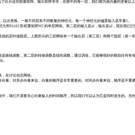
了区分这些权重矩阵、输出矩阵等等，在图中的每一层，我们都为感兴趣的变量以上
，以次类推。一般不同层有不同数量的神经元。每一个神经元的偏置输入是常量1。
和S1xS2 阶权重矩阵W2 的单层网络。第二层的输入是a1，输出是a2，现在我
他的层叫做隐层。上图所示的三层网络有一个输出层（第三层）和两个隐层（第一和
曲线函数，第二层的转移函数是线性函数，通过训练，它能够很好的模拟任何有有限
出。
络，在讨论动态网络。
向量。对异步向量来说，向量的顺序是非常重要的。对同步向量来说，顺序是不重要
中，我们不需要关心向量输入的时间顺序，所以我们可以认为它是同时发生的。另外