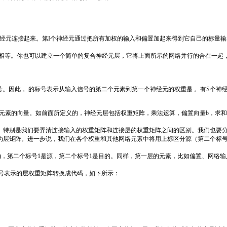
接起来。第I个神经元通过把所有加权的输入和偏置加起来得到它自己的标量输出n(i
等。你也可以建立一个简单的复合神经元层，它将上面所示的网络并行的合在一起，
因此， 的标号表示从输入信号的第二个元素到第一个神经元的权重是 。有S个神经
个元素的向量。如前面所定义的，神经元层包括权重矩阵，乘法运算，偏置向量b，求
特别是我们要弄清连接输入的权重矩阵和连接层的权重矩阵之间的区别。我们也要分
层矩阵。进一步说，我们在各个权重和其他网络元素中将用上标区分源（第二个标号
1)，第二个标号1是源，第二个标号1是目的。同样，第一层的元素，比如偏置、网络
号表示的层权重矩阵转换成代码，如下所示：