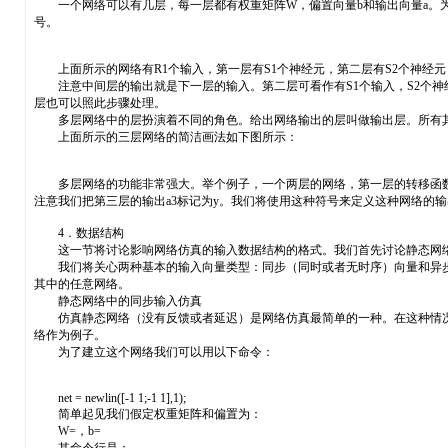
一个网络可以有几层，每一层都有权重矩阵W，偏置向量b和输出向量a。为
号。
上面所示的网络有R1个输入，第一层有S1个神经元，第二层有S2个神经元
注意中间层的输出就是下一层的输入。第二层可看作有S1个输入，S2个神经元
层也可以照此步骤处理。
多层网络中的层扮演着不同的角色。给出网络输出的层叫做输出层。所有其
上面所示的三层网络的简洁画法如下图所示：
多层网络的功能非常强大。举个例子，一个两层的网络，第一层的转移函数是
注意我们把第三层的输出a3标记为y。我们将使用这种符号来定义这种网络的输
4．数据结构
这一节将讨论影响网络仿真的输入数据结构的格式。我们首先讨论静态网
我们将关心两种基本的输入向量类型：同步（同时或者无时序）向量和异步
其中的任意网络。
静态网络中的同步输入仿真
仿真静态网络（没有反馈或者延迟）是网络仿真最简单的一种。在这种情况
络作为例子。
为了建立这个网络我们可以用以下命令：
net = newlin([-1 1;-1 1],1);
简单起见我们假定权重矩阵和偏置为：
W=，b=