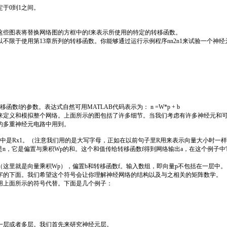
于0到1之间。
些图表将替换网络图的方框中的f来表示所使用的特定的转移函数。
限于使用第13章所列的转移函数。你能够通过运行示例程序nn2n1来试验一个神经
的参数。表达式自然可用MATLAB代码表示为： n =W*p + b
定义和模拟整个网络。上面所示的图包括了许多细节。当我们考虑有许多神经元和可
的多重神经元电路中用到。
是Rx1。（注意我们用的是大写字母，正如在以前句子里R用来表示向量大小时一样
是n，它是偏置与乘积Wp的和。这个和值传给转移函数f得到网络输出a，在这个例子
里就是向量乘积Wp），偏置b和转移函数f。输入数组，即向量p不包括在一层中。
的下面。我们希望这个符号会让你理解神经网络的结构以及与之相关的矩阵数学。
上面所示的符号代替。下面是几个例子：
层或者多层。我们首先来研究神经元层。