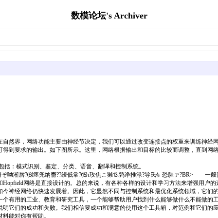
数模论坛's Archiver
自然界，网络功能主要由神经节决定，我们可以通过改变连接点的权重来训练神经网
到要求的输出。如下图所示。这里，网络根据输出和目标的比较而调整，直到网络输
：模式识别、鉴定、分类、语音、翻译和控制系统。
ぞ呦淅唇?⑹痉兜纳窬??缦低常?⒂τ玫焦こ獭⒔鹑诤推渌?导氏钅恐腥ァ?BR> 
opfield网络是直接设计的。总的来说，有各种各样的设计和学习方法来增强用户的
如今神经网络仍快速发展着。因此，它显然不同与控制系统和最优化系统领域，它们
一个有用的工业、教育和研究工具，一个能够帮助用户找到什么能够做什么不能做的
说明它们的成功和失败。我们相信要成功和满意的使用这个工具箱，对范例和它们的
材料能对你有帮助。