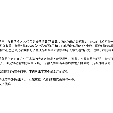
里，加权的输入wp仅仅是转移函数f的参数，函数的输入是标量a。右边的神经元有一
很像权重。标量n是加权输入wp和偏置b的和，它作为转移函数f的参数。函数f是转
络的中心思想就是参数的可调整使得网络展示需要和令人感兴趣的行为。这样，我们就
并且假定它在这个工具箱的大多数情况下都要用到。可是，如果你愿意的话，你也可
。可是驱动偏置的常量1却是一个输入而且当考虑线性输入向量时一定要这样认为
phs"中找到它们的完全列表。下面列出了三个最常用的函数。
或等于0时输出为1，在第三章中我们将用它来进行分类。
以下代码