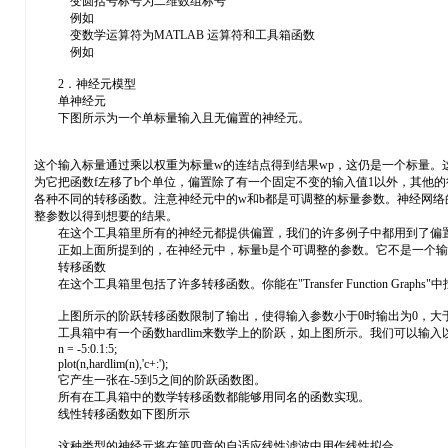
变圆括号标号为二维数组标号
例如
变数学运算符为MATLAB 运算符和工具箱函数
例如
2．神经元模型
单神经元
下图所示为一个单标量输入且无偏置的神经元。
这个输入标量通过乘以权重为标量w的连结点得到结果wp，这仍是一个标量。这
为它把函数f左移了b个单位，偏置除了有一个固定不变的输入值1以外，其他的
各种不同的转移函数。注意神经元中的w和b都是可调整的标量参数。神经网
整参数以得到想要的结果。
在这个工具箱里所有的神经元都提供偏置，我们的许多例子中都用到了偏置
正如上面所提到的，在神经元中，标量b是个可调整的参数。它不是一个输入
转移函数
在这个工具箱里包括了许多转移函数。你能在"Transfer Function Gra
上图所示的阶跃转移函数限制了输出，使得输入参数小于0时输出为0，大于
工具箱中有一个函数hardlim来数学上的阶跃，如上图所示。我们可以输入
n = -5:0.1:5;
plot(n,hardlim(n),'c+:');
它产生一张在-5到5之间的阶跃函数图。
所有在工具箱中的数学转移函数都能够用同名的函数实现。
线性转移函数如下图所示
这种类型的神经元将在第四章的自适应线性滤波中用作线性拟合。