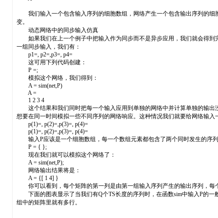
我们输入一个包含输入序列的细胞数组，网络产生一个包含输出序列的细胞数
变。
动态网络中的同步输入仿真
如果我们在上一个例子中把输入作为同步而不是异步应用，我们就会得到完
一组同步输入，我们有：
p1=, p2=,p3=, p4=
这可用下列代码创建：
P =;
模拟这个网络，我们得到：
A = sim(net,P)
A =
1 2 3 4
这个结果和我们同时把每一个输入应用到单独的网络中并计算单独的输出没什
想要在同一时间模拟一些不同序列的网络响应。这种情况我们就要给网络输入
p(1)=, p(2)=,p(3)=, p(4)=
p(1)=, p(2)=,p(3)=, p(4)=
输入P应该是一个细胞数组，每一个数组元素都包含了两个同时发生的序列
P = { };
现在我们就可以模拟这个网络了：
A = sim(net,P);
网络输出结果将是：
A = {[ 1 4] }
你可以看到，每个矩阵的第一列是由第一组输入序列产生的输出序列，每个
下面的图表显示了当我们有Q个TS长度的序列时，在函数sim中输入P的
组中的矩阵里就有多行。