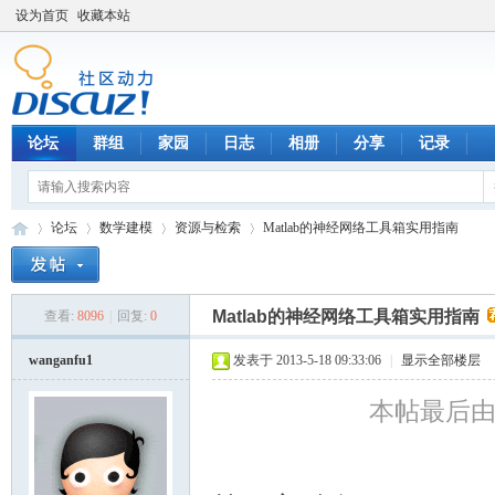
设为首页
收藏本站
论坛
群组
家园
日志
相册
分享
记录
论坛
数学建模
资源与检索
Matlab的神经网络工具箱实用指南
Matlab的神经网络工具箱实用指南
查看:
8096
|
回复:
0
数
»
›
›
›
wanganfu1
发表于 2013-5-18 09:33:06
|
显示全部楼层
本帖最后由 wa