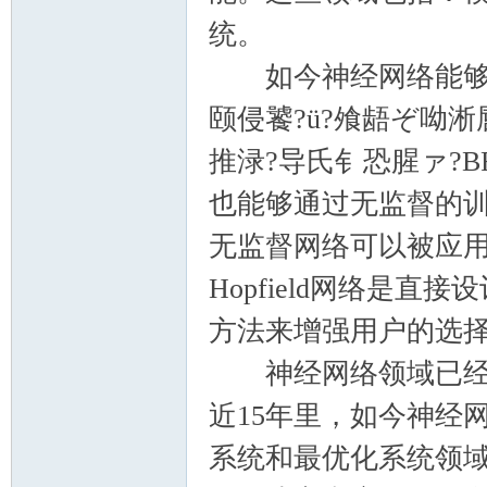
统。
如今神经网络能够用
颐侵饕?ü?飧龉ぞ呦淅
推渌?导氏钅恐腥ァ?
也能够通过无监督的
无监督网络可以被应
Hopfield网络是
方法来增强用户的选
神经网络领域已经有
近15年里，如今神经
系统和最优化系统领