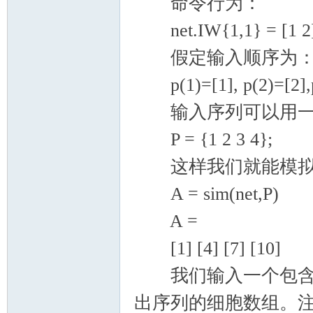
命令行为：
net.IW{1,1} = [1 2]
假定输入顺序为
p(1)=[1], p(2)=[2],p(
输入序列可以用一
P = {1 2 3 4};
这样我们就能模拟
A = sim(net,P)
A =
[1] [4] [7] [10]
我们输入一个包含输
出序列的细胞数组。