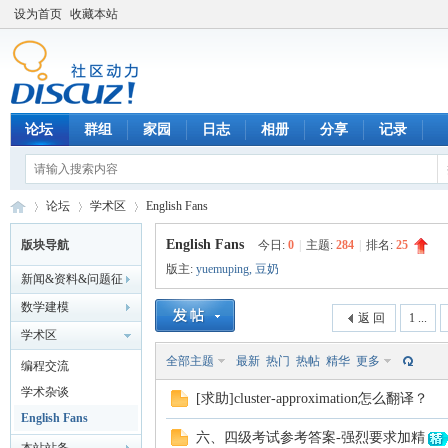
设为首页
收藏本站
论坛
群组
家园
日志
相册
分享
记录
论坛
学术区
English Fans
English Fans
版块导航
今日:
0
|
主题:
284
|
排名:
25
版主:
yuemuping
,
豆奶
新闻&资料&问题征
数
»
›
›
解&企校合作
数学建模
返 回
1 ...
学术区
全部主题
最新
热门
热帖
精华
更多
编程交流
学术杂谈
[求助]cluster-approximation怎么翻译？
English Fans
六、四级考试参考答案-强烈要求加精