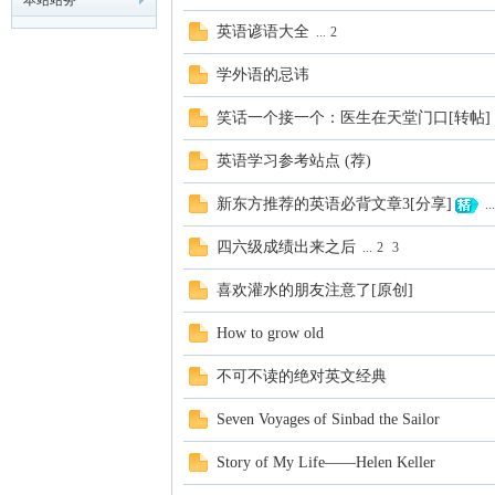
本站站务
英语谚语大全
...
2
模
学外语的忌讳
笑话一个接一个：医生在天堂门口[转帖]
英语学习参考站点 (荐)
新东方推荐的英语必背文章3[分享]
...
四六级成绩出来之后
...
2
3
论
喜欢灌水的朋友注意了[原创]
How to grow old
不可不读的绝对英文经典
Seven Voyages of Sinbad the Sailor
Story of My Life——Helen Keller
坛