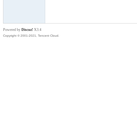
模
Powered by
Discuz!
X3.4
Copyright © 2001-2021, Tencent Cloud.
论
坛