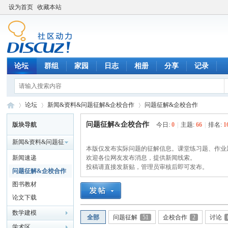
设为首页
收藏本站
论坛
群组
家园
日志
相册
分享
记录
论坛
新闻&资料&问题征解&企校合作
问题征解&企校合作
问题征解&企校合作
版块导航
今日:
0
|
主题:
66
|
排名:
1
新闻&资料&问题征
数
»
›
本版仅发布实际问题的征解信息。课堂练习题、作业
›
解&企校合作
新闻速递
欢迎各位网友发布消息，提供新闻线索。
投稿请直接发新贴，管理员审核后即可发布。
问题征解&企校合作
图书教材
论文下载
数学建模
全部
问题征解
51
企校合作
2
讨论
学术区