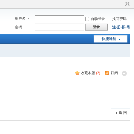
用户名
自动登录
找回密码
登录
密码
注-册-帐-号
快捷导航
收藏本版
(
2
)
|
订阅
返 回