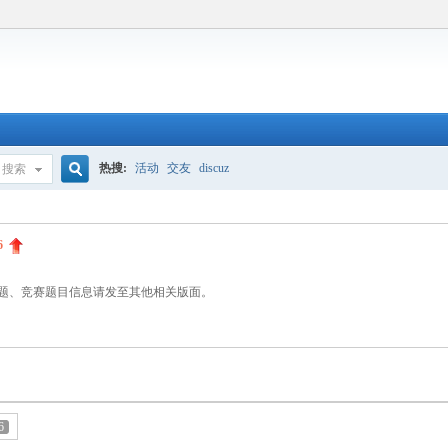
热搜:
活动
交友
discuz
搜索
搜
6
索
题、竞赛题目信息请发至其他相关版面。
6