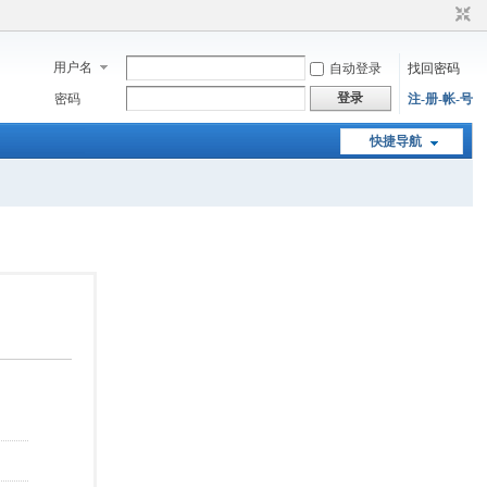
用户名
自动登录
找回密码
登录
密码
注-册-帐-号
快捷导航