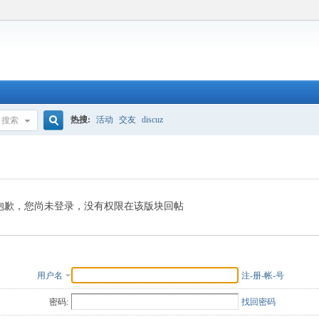
热搜:
活动
交友
discuz
搜索
搜
索
抱歉，您尚未登录，没有权限在该版块回帖
用户名
注-册-帐-号
密码:
找回密码