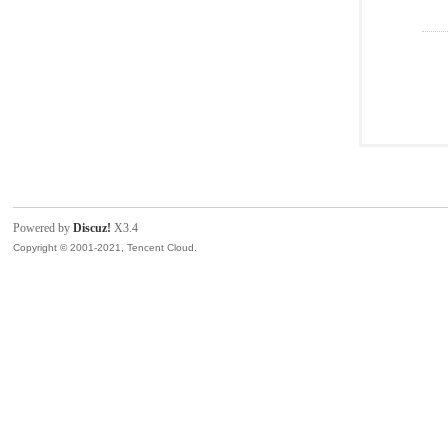
Powered by
Discuz!
X3.4
Copyright © 2001-2021, Tencent Cloud.