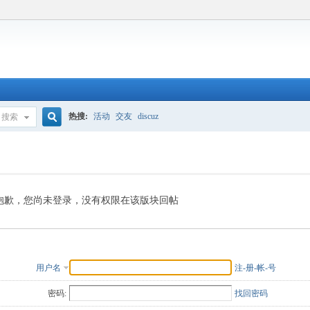
热搜:
活动
交友
discuz
搜索
搜
索
抱歉，您尚未登录，没有权限在该版块回帖
用户名
注-册-帐-号
密码:
找回密码