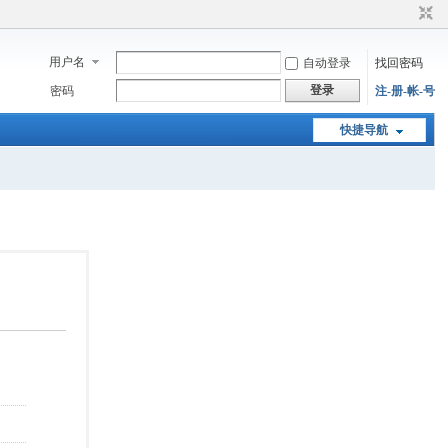
用户名
自动登录
找回密码
登录
密码
注-册-帐-号
快捷导航