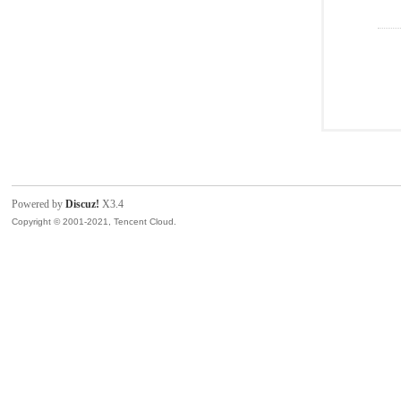
Powered by
Discuz!
X3.4
Copyright © 2001-2021, Tencent Cloud.