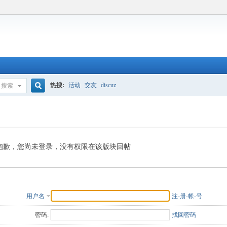
热搜:
活动
交友
discuz
搜索
搜
索
抱歉，您尚未登录，没有权限在该版块回帖
用户名
注-册-帐-号
密码:
找回密码