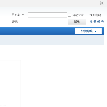
用户名
自动登录
找回密码
登录
密码
注-册-帐-号
快捷导航