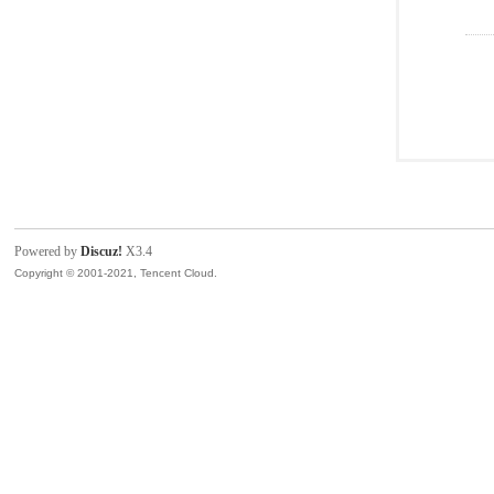
Powered by
Discuz!
X3.4
Copyright © 2001-2021, Tencent Cloud.