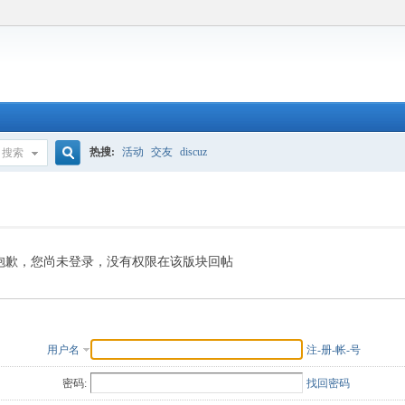
热搜:
活动
交友
discuz
搜索
搜
索
抱歉，您尚未登录，没有权限在该版块回帖
用户名
注-册-帐-号
密码:
找回密码