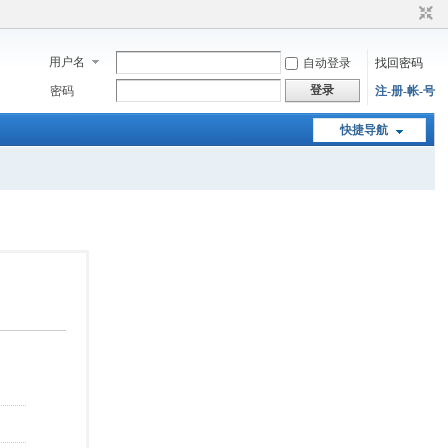
用户名
自动登录
找回密码
登录
密码
注-册-帐-号
快捷导航