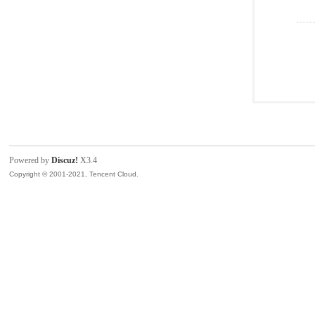
Powered by
Discuz!
X3.4
Copyright © 2001-2021, Tencent Cloud.