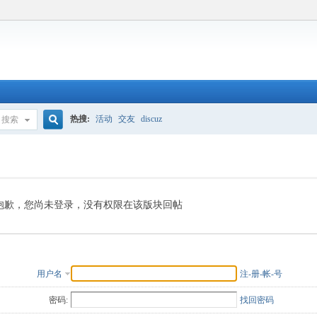
热搜:
活动
交友
discuz
搜索
搜
索
抱歉，您尚未登录，没有权限在该版块回帖
用户名
注-册-帐-号
密码:
找回密码