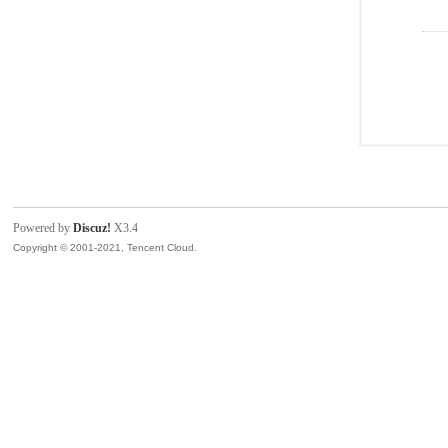
Powered by
Discuz!
X3.4
Copyright © 2001-2021, Tencent Cloud.