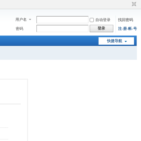
用户名
自动登录
找回密码
登录
密码
注-册-帐-号
快捷导航