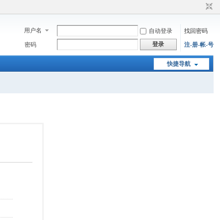
用户名
自动登录
找回密码
登录
密码
注-册-帐-号
快捷导航