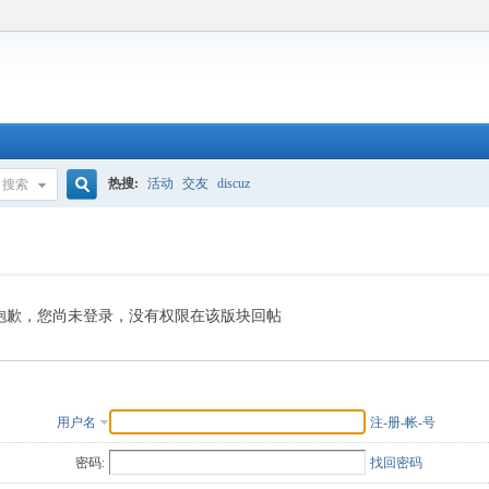
热搜:
活动
交友
discuz
搜索
搜
索
抱歉，您尚未登录，没有权限在该版块回帖
用户名
注-册-帐-号
密码:
找回密码