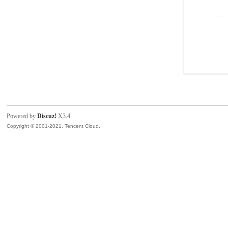
Powered by
Discuz!
X3.4
Copyright © 2001-2021, Tencent Cloud.