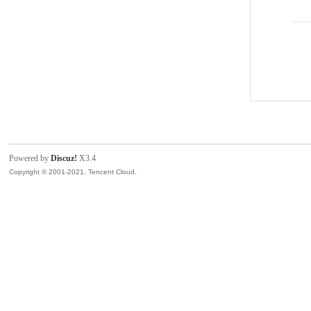
Powered by
Discuz!
X3.4
Copyright © 2001-2021, Tencent Cloud.