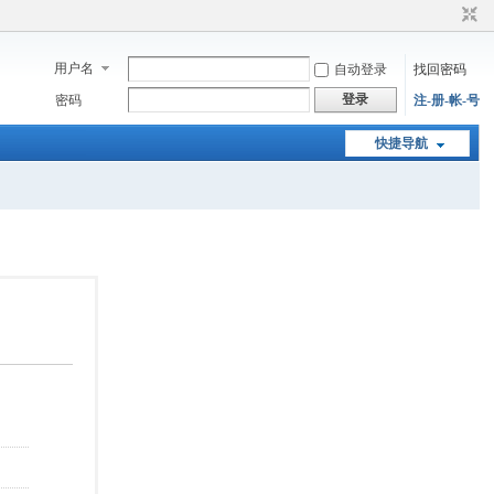
用户名
自动登录
找回密码
登录
密码
注-册-帐-号
快捷导航