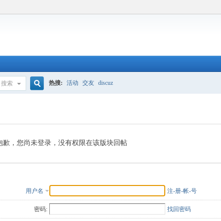
热搜:
活动
交友
discuz
搜索
搜
索
抱歉，您尚未登录，没有权限在该版块回帖
用户名
注-册-帐-号
密码:
找回密码