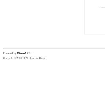
Powered by
Discuz!
X3.4
Copyright © 2001-2021, Tencent Cloud.