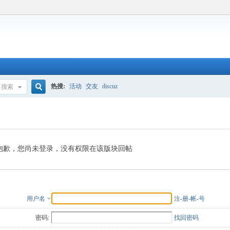
热搜:
活动
交友
discuz
搜索
搜
索
抱歉，您尚未登录，没有权限在该版块回帖
用户名
注-册-帐-号
密码:
找回密码