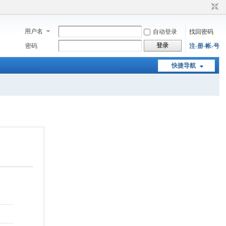
用户名
自动登录
找回密码
登录
密码
注-册-帐-号
快捷导航