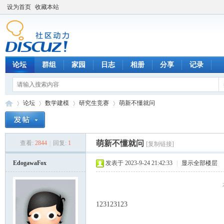
设为首页
收藏本站
论坛
群组
家园
日志
相册
分享
记录
论坛
数学建模
研究生竞赛
萌新不懂就问
萌新不懂就问
查看:
2844
|
回复:
1
[复制链接]
数
»
›
›
›
EdogawaFox
发表于 2023-9-24 21:42:33
|
显示全部楼层
123123123