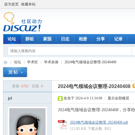
设为首页
收藏本站
论坛
群组
家园
日志
相册
分享
记录
论坛
学术区
学术杂谈
2024电气领域会议整理-20240408
2024电气领域会议整理-20240408
查看:
4702
|
回复:
0
数
»
›
›
›
jyl
发表于 2024-4-9 13:34:08
|
显示全部楼层
2024电气领域会议整理-20240408，分
2024电气领域会议整理_20240408.pdf
112.85 KB, 下载次数: 3012