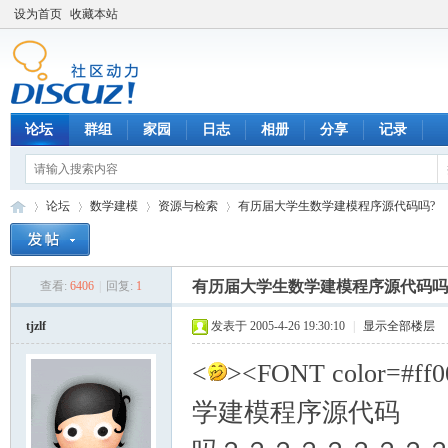
设为首页
收藏本站
论坛
群组
家园
日志
相册
分享
记录
论坛
数学建模
资源与检索
有历届大学生数学建模程序源代码吗?
有历届大学生数学建模程序源代码吗
查看:
6406
|
回复:
1
数
»
›
›
›
tjzlf
发表于 2005-4-26 19:30:10
|
显示全部楼层
<
><FONT color=#
学建模程序源代码