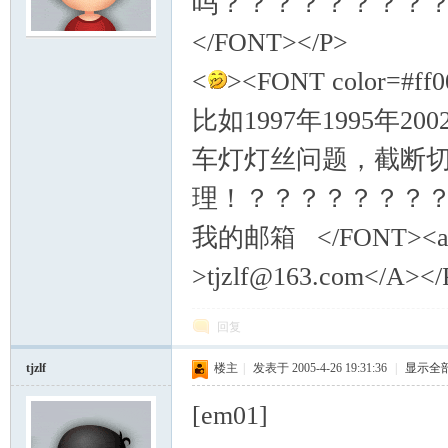
吗？？？？？？？？
</FONT></P>
模
<
><FONT color=#ff
比如1997年1995年20
车灯灯丝问题，截断切
理！？？？？？？？
我的邮箱 </FONT><a href
论
>tjzlf@163.com</A></
回复
tjzlf
楼主
|
发表于 2005-4-26 19:31:36
|
显示全
[em01]
坛