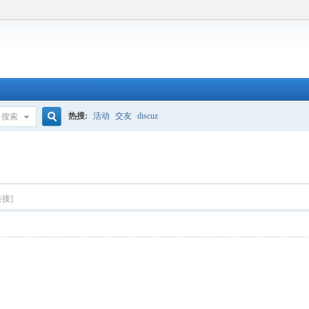
热搜:
活动
交友
discuz
搜索
搜
索
链接]