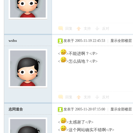
回复
支持
反对
wsfss
发表于 2005-11-19 22:45:53
|
显示全部楼层
<
>不能进啊？</P>
<
>怎么搞地？</P>
回复
支持
反对
志同道合
发表于 2005-11-20 07:15:00
|
显示全部楼层
<
>太感谢了</P>
<
>这个网站确实不错啊</P>