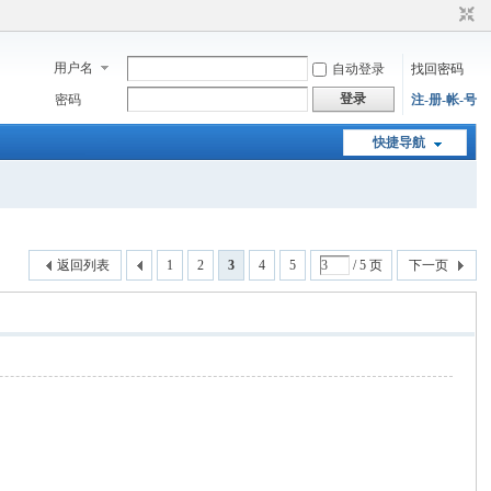
用户名
自动登录
找回密码
登录
密码
注-册-帐-号
快捷导航
返回列表
1
2
3
4
5
/ 5 页
下一页