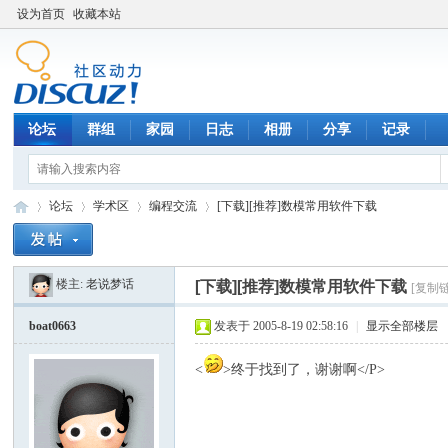
设为首页
收藏本站
论坛
群组
家园
日志
相册
分享
记录
论坛
学术区
编程交流
[下载][推荐]数模常用软件下载
楼主:
老说梦话
[下载][推荐]数模常用软件下载
[复制
数
»
›
›
›
boat0663
发表于 2005-8-19 02:58:16
|
显示全部楼层
<
>终于找到了，谢谢啊</P>