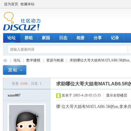
设为首页
收藏本站
论坛
群组
家园
日志
相册
分享
记录
论坛
数学建模
资源与检索
求助哪位大哥大姐有MATLAB6.5R的sn,
求助哪位大哥大姐有MATLAB6.5R的
查看:
6169
|
回复:
1
数
»
›
›
›
xzzxt007
发表于 2005-4-28 05:15:35
|
显示全部楼层
哪 位大哥大姐有MATLAB6.5R的sn,