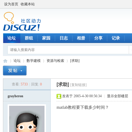
设为首页
收藏本站
论坛
群组
家园
日志
相册
分享
记录
论坛
数学建模
资源与检索
[求助]
[求助]
查看:
5733
|
回复:
0
[复制链接]
数
»
›
›
›
grayheron
发表于 2005-4-30 00:56:34
|
显示全部楼层
matlab教程要下载多少时间？