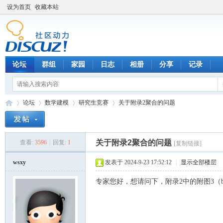
设为首页
收藏本站
论坛
群组
家园
日志
相册
分享
记录
论坛
数学建模
研究生竞赛
关于附录2聚合的问题
关于附录2聚合的问题
查看:
3596
|
回复:
1
[复制链接]
数
»
›
›
›
wsxy
发表于 2024-9-23 17:52:12
|
显示全部楼层
专家您好，想请问下，附录2中的附图3（b）展