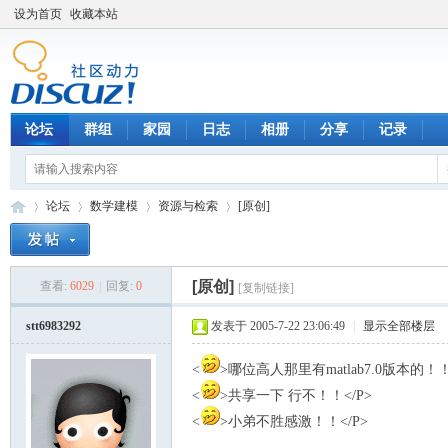
设为首页
收藏本站
论坛
群组
家园
日志
相册
分享
记录
论坛
数学建模
资源与检索
[原创]
[原创]
查看:
6029
|
回复:
0
[复制链接]
数
»
›
›
›
stt6983292
发表于 2005-7-22 23:06:49
|
显示全部楼层
<
>哪位高人那里有matlab7.0版本的！！
<
>共享一下 行不！！</P>
<
>小弟不胜感激！！</P>