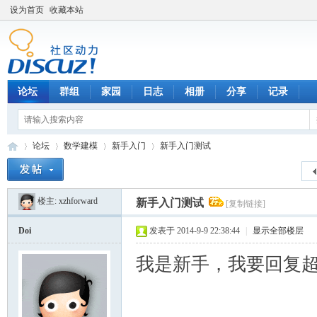
设为首页
收藏本站
论坛
群组
家园
日志
相册
分享
记录
论坛
数学建模
新手入门
新手入门测试
楼主:
xzhforward
新手入门测试
[复制链接]
数
»
›
›
›
Doi
发表于 2014-9-9 22:38:44
|
显示全部楼层
我是新手，我要回复超