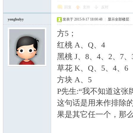
回复
支持
反对
yonghulyy
发表于 2015-9-17 18:00:48
|
显示全部楼层
方5；
红桃 A、Q、4
黑桃 J、8、4、2、7、
草花 K、Q、5、4、6
方块 A、5
P先生:“我不知道这张
这句话是用来作排除的，
果是其它任一个，那么