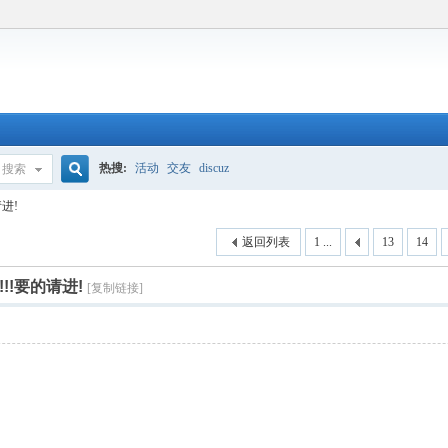
热搜:
活动
交友
discuz
搜索
搜
请进!
返回列表
1 ...
13
14
索
!!要的请进!
[复制链接]