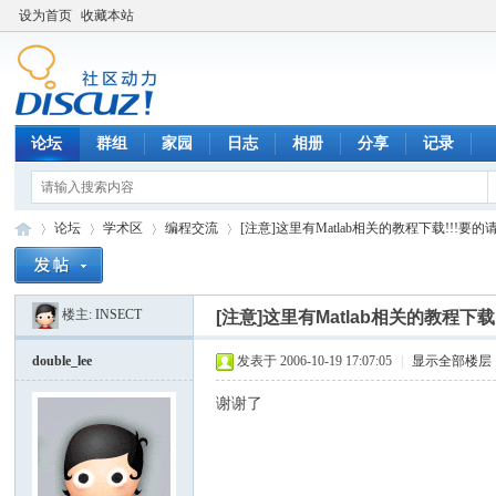
设为首页
收藏本站
论坛
群组
家园
日志
相册
分享
记录
论坛
学术区
编程交流
[注意]这里有Matlab相关的教程下载!!!要的
楼主:
INSECT
[注意]这里有Matlab相关的教程下载!
数
»
›
›
›
double_lee
发表于 2006-10-19 17:07:05
|
显示全部楼层
谢谢了