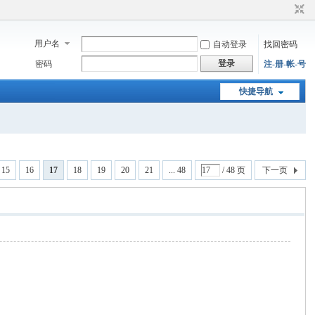
用户名
自动登录
找回密码
登录
密码
注-册-帐-号
快捷导航
15
16
17
18
19
20
21
... 48
/ 48 页
下一页