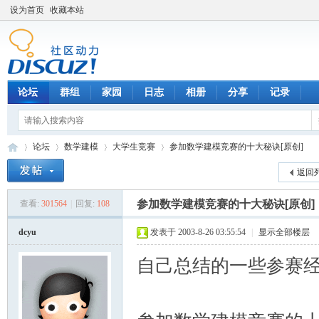
设为首页
收藏本站
论坛
群组
家园
日志
相册
分享
记录
论坛
数学建模
大学生竞赛
参加数学建模竞赛的十大秘诀[原创]
返回
参加数学建模竞赛的十大秘诀[原创]
查看:
301564
|
回复:
108
数
»
›
›
›
dcyu
发表于 2003-8-26 03:55:54
|
显示全部楼层
自己总结的一些参赛