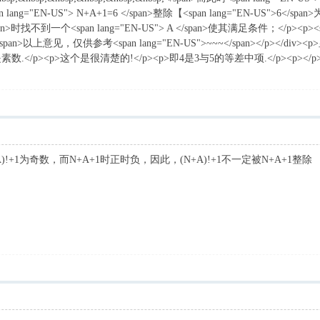
n lang="EN-US"> N+A+1=6 </span>整除【<span lang="EN-US">6</span
</span>时找不到一个<span lang="EN-US"> A </span>使其满足条件；</p><p><
sp; </span>以上意见，仅供参考<span lang="EN-US">~~~</span></p></
两个都是素数.</p><p>这个是很清楚的!</p><p>即4是3与5的等差中项.</p><p
A)!+1为奇数，而N+A+1时正时负，因此，(N+A)!+1不一定被N+A+1整除