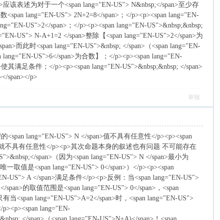
</span>应该表述为对于一个<span lang="EN-US"> N&nbsp;</span>至少存
pan lang="EN-US"> 2N+2=8</span>；</p><p><span lang="EN-
ng="EN-US">2</span>；</p><p><span lang="EN-US">&nbsp;&nbsp;
="EN-US"> N-A+1=2 </span>整除【<span lang="EN-US">2</span>为
/span>而此时<span lang="EN-US">&nbsp; </span>（<span lang="EN-
n lang="EN-US">6</span>为合数】；</p><p><span lang="EN-
an>使其满足条件；</p><p><span lang="EN-US">&nbsp;&nbsp; </span>
/span></p>
举报
的<span lang="EN-US"> N </span>值不具有任意性</p><p><span
"> N+A </span>就不具有任意性</p><p>其次命题本身的叙述也有问题 不可能存在
S">&nbsp;</span>（因为<span lang="EN-US"> N </span>最小为
n>的唯一取值是<span lang="EN-US"> 0</span>）</p><p><span
EN-US"> A </span>满足条件</p><p>反例：当<span lang="EN-US">
A </span>的取值范围是<span lang="EN-US"> 0</span>，<span
易的只有当<span lang="EN-US">A=2</span>时，<span lang="EN-US">
p><p><span lang="EN-
&nbsp; </span>（<span lang="EN-US">N+A)</span>！<span