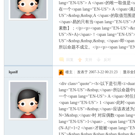
lang="EN-US"> A </span>的唯一取值是<sp
在一个<span lang="EN-US"> A </span>满
US">&nbsp;&nbsp;A </span>的取值范围是<sp
</span>易的只有当<span lang="EN-US">A=
素数】；</p><p><span lang="EN-US">&nbsp
US">N+A)</span>！<span lang="EN-US
US">&nbsp;&nbsp;&nbsp; </span>即<sp
所以命题不成立。</p><p><span lang="EN-U
回复
支持
反对
lqanlf
楼主
|
发表于 2007-3-22 00:21:23
|
显示全
<div class="quote"><b>以下是引用<i>d
lang="EN-US">&nbsp;</span>所以命
一个<span lang="EN-US"> A </span>对任
<span lang="EN-US"> 1 </span>此时<sp
lang="EN-US">&nbsp;</span>应该表述为
N=3&nbsp;</span>时 对应偶数<span lang=
lang="EN-US">1</span>，<span lang="
(N-A)!+1=2 </span>才能被<span lang="
US">&nbsp;&nbsp;&nbsp;&nbsp;&nbsp;&