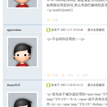
N+A+1&nbsp;&nbsp; 都是素数,所以由
如果能证明是的话,那么哥德巴赫猜想是否可以说
</p>[em01][em01]
模
回复
approximat
发表于 2007-3-17 19:24:46
|
显示全部楼层
<p>不会得到证明的！</p>
论
回复
支持
反对
duanyf123
发表于 2007-3-20 05:32:15
|
显示全部楼层
<p>首先由于威尔逊定理的<span lang="EN-US"
lang="EN-US"> N+A </span>就不具
件</p><p><span lang="EN-US">&nbsp;<
坛