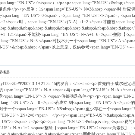
an lang="EN-US"> 0</span>）</p><p><span lang="EN-US">&nbsp;
足条件</p><p>反例：当<span lang="EN-US"> N=3&nbsp;</span>时 对应偶数<s
an lang="EN-US"> 0</span>，<span lang="EN-US">1</span>，<span la
2</span>时，<span lang="EN-US">(N-A)!+1=2 </span>才能被<span lang
;&nbsp;&nbsp;&nbsp;&nbsp;&nbsp;&nbsp;&nbsp;&nbsp;&nbsp;&nbsp;<
">+1=121</span>不能被<span lang="EN-US"> N+A+1=6 </span>整除【<spa
an lang="EN-US"> N=3 </span>时找不到一个<span lang="EN-US"> A </sp
S">&nbsp;&nbsp; </span>以上意见，仅供参考<span lang="EN-US">~~~<
部楼层
uanyf123</i>在2007-3-19 21:32:15的发言：</b><br/><p>首先由于威尔逊定理
题中的<span lang="EN-US"> N-A </span>与<span lang="EN-US
意<span lang="EN-US"> N </span>值都满足条件</p><p><span lang="EN-U
an lang="EN-US"> A==0 </span>若成立 则<span lang="EN-US"> A </spa
对于一个<span lang="EN-US"> N&nbsp;</span>至少存在一个<span lang="
"EN-US"> 2N+2=8</span>；</p><p><span lang="EN-US">&nbsp;&nbsp;
EN-US">2</span>；</p><p><span lang="EN-US">&nbsp;&nbsp;</span>
EN-US"> N-A+1=2 </span>整除【<span lang="EN-US">2</span>为素数】；</
nbsp;&nbsp;&nbsp;&nbsp;&nbsp;&nbsp;</span>而此时<span lang="EN-US">