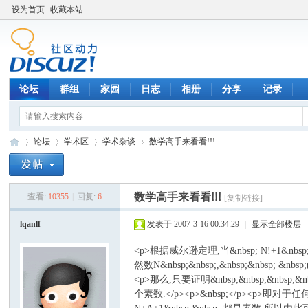
设为首页
收藏本站
论坛
群组
家园
日志
相册
分享
记录
论坛
学术区
学术杂谈
数学高手来看看!!!
数学高手来看看!!!
查看:
10355
|
回复:
6
[复制链接]
数
»
›
›
›
lqanlf
发表于 2007-3-16 00:34:29
|
显示全部楼层
<p>根据威尔逊定理,当&nbsp; N!+1&nbs
然数N&nbsp;&nbsp;,&nbsp;&nbsp; &nbs
<p>那么,只要证明&nbsp;&nbsp;&nbsp;&nbsp
个素数.</p><p>&nbsp;</p><p>即对于任何&nbs