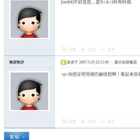
[em04]不好意思，是N+A+1时奇时偶
回复
支持
反对
海岩秋沙
发表于 2007-3-29 22:51:00
|
显示全部楼层
<p>你想证明哥德巴赫猜想啊！看起来容
回复
支持
反对