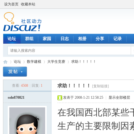
设为首页
收藏本站
论坛
群组
家园
日志
相册
分享
记录
论坛
数学建模
大学生竞赛
求助！！！！！
求助！！！！！
查看:
4508
|
回复:
1
[复制链接]
数
»
›
›
›
solo870821
发表于 2008-1-21 12:58:25
|
显示全部楼层
在我国西北部某些
生产的主要限制因