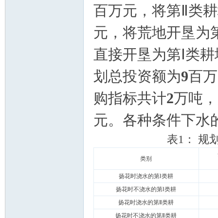
百万元，将第Ⅱ类
元，将荒地开垦为
直接开垦为第Ⅰ类
划总投资额为
9
百万
购指标共计
2
万吨，
元。各种条件下水
表
1
：
规
类别
扬花时浇水的第Ⅰ类耕
扬花时不浇水的第Ⅰ类耕
扬花时浇水的第Ⅱ类耕
扬花时不浇水的第Ⅱ类耕