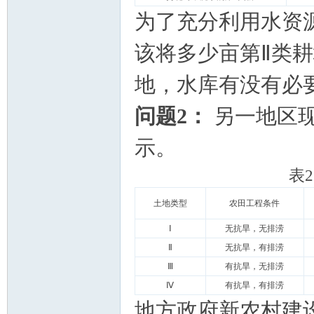
为了充分利用水资
该将多少亩
第Ⅱ类
地，水库有没有必
问题
2
：
另一地区
示。
表
2
土地类型
农田工程条件
Ⅰ
无抗旱，无排涝
Ⅱ
无抗旱，有排涝
Ⅲ
有抗旱，无排涝
Ⅳ
有抗旱，有排涝
地方政府新农村建