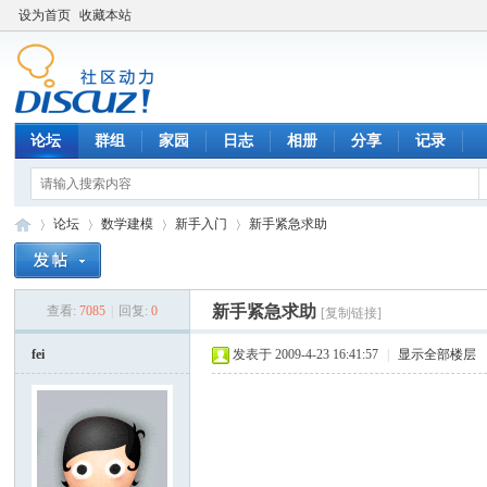
设为首页
收藏本站
论坛
群组
家园
日志
相册
分享
记录
论坛
数学建模
新手入门
新手紧急求助
新手紧急求助
查看:
7085
|
回复:
0
[复制链接]
数
»
›
›
›
fei
发表于 2009-4-23 16:41:57
|
显示全部楼层