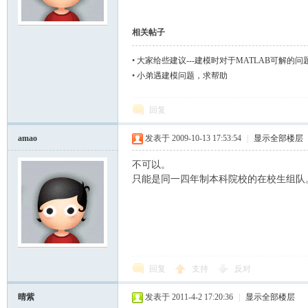
模
相关帖子
•
大家给些建议---建模时对于MATLAB可解的
•
小弟遇建模问题，求帮助
回复
amao
发表于 2009-10-13 17:53:54
|
显示全部楼层
不可以。
论
只能是同一四年制本科院校的在校生组队
回复
支持
反对
晴紫
发表于 2011-4-2 17:20:36
|
显示全部楼层
坛