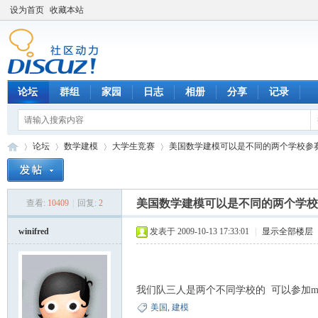
设为首页
收藏本站
论坛
群组
家园
日志
相册
分享
记录
论坛
数学建模
大学生竞赛
美国数学建模可以是不同的两个学校参
美国数学建模可以是不同的两个学校
查看:
10409
|
回复:
2
数
»
›
›
›
winifred
发表于 2009-10-13 17:33:01
|
显示全部楼层
我们队三人是两个不同学校的 可以参加m
美国
,
建模