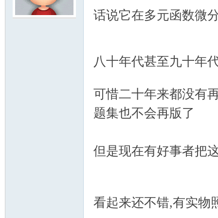
话说它在多元函数微
模
D; I$ i
( X; ~5 o/ {- r" \
八十年代甚至九十年
5 R; @$ g5 [! ~1 Q
可惜二十年来都没有再
题集也不会再版了
+ ~) 
论
但是现在有好事者把这
Q# {
看起来还不错,有实物
坛