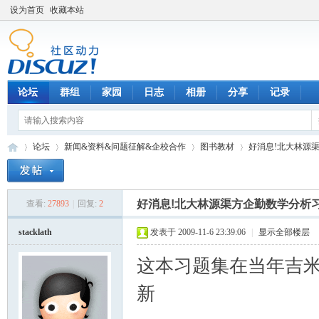
设为首页
收藏本站
论坛
群组
家园
日志
相册
分享
记录
论坛
新闻&资料&问题征解&企校合作
图书教材
好消息!北大林源
好消息!北大林源渠方企勤数学分析
查看:
27893
|
回复:
2
数
»
›
›
›
stacklath
发表于 2009-11-6 23:39:06
|
显示全部楼层
这本习题集在当年吉米
新
8 M( W; R6 @$ t( E/ U