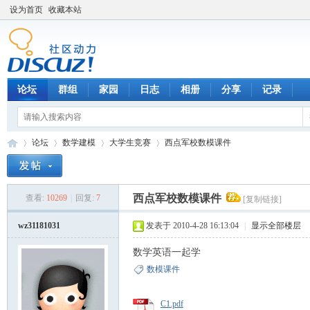
设为首页
收藏本站
论坛
群组
家园
日志
相册
分享
记录
论坛
数学建模
大学生竞赛
西点军校数模课件
西点军校数模课件
查看:
10269
|
回复:
7
[复制链接]
数
»
›
›
›
wz31181031
发表于 2010-4-28 16:13:04
|
显示全部楼层
数学英语一起学
数模课件
C1.pdf