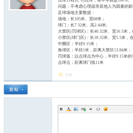
点球方程式”罚点球，命中率就是100%。
问题：不考虑心理战等其他人为因素的影
足球场地主要数据：
模
场地：长105米、宽68米；
球门：长7.32米、高2.44米;
6 L& k" S7 a# v. G
大禁区(罚球区)：长40.32米、宽16.5
小禁区(球门区)：长18.32米、宽5.5米
中圈区：半径9.15米；
. t# b7 R; J1 s4 }' L8 F9 h
角球区：半径1米，距离大禁区13.84米
罚球弧：以点球点为中心，半径9.15米的
点球点：距离球门线11米
论
回复
坛