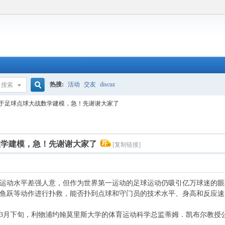
热搜:
活动
交友
discuz
搜索
搜
于足球点球大战数学建模，急！先谢谢大家了
索
数学建模，急！先谢谢大家了
[复制链接]
运动水平差强人意，但作为世界第一运动的足球运动仍吸引亿万球迷的眼
鱼跃等动作进行扑救，能否扑到点球和守门员的技术水平、身高和反应速
年3月下旬，利物浦约翰莫里斯大学的体育运动科学总监蒂姆．凯布尔教授