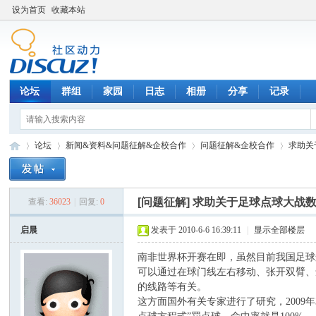
设为首页
收藏本站
论坛
群组
家园
日志
相册
分享
记录
论坛
新闻&资料&问题征解&企校合作
问题征解&企校合作
求助关
[问题征解]
求助关于足球点球大战
查看:
36023
|
回复:
0
数
»
›
›
›
启晨
发表于 2010-6-6 16:39:11
|
显示全部楼层
南非世界杯开赛在即，虽然目前我国足球
可以通过在球门线左右移动、张开双臂、
的线路等有关。
这方面国外有关专家进行了研究，2009